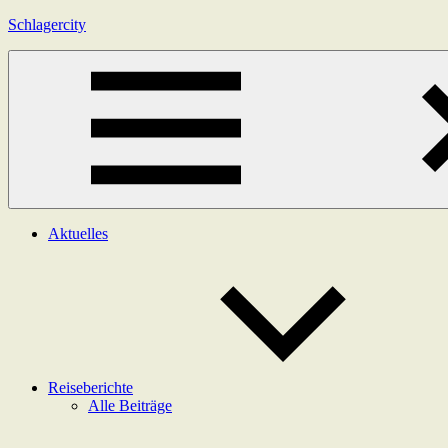
Zum
Schlagercity
Inhalt
springen
Menü
Aktuelles
Reiseberichte
Alle Beiträge