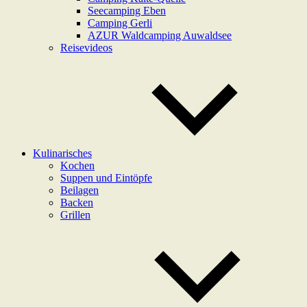
Seecamping Eben
Camping Gerli
AZUR Waldcamping Auwaldsee
Reisevideos
Kulinarisches
Kochen
Suppen und Eintöpfe
Beilagen
Backen
Grillen