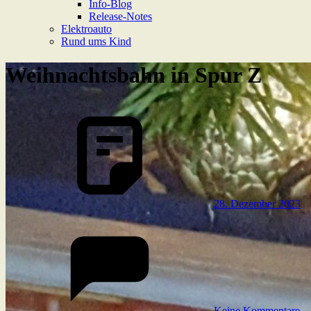
Info-Blog
Release-Notes
Elektroauto
Rund ums Kind
Weihnachtsbahn in Spur Z
28. Dezember 2023
Keine Kommentare