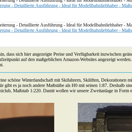
erung - Detaillierte Ausführung - Ideal für Modellbahnliebhaber - Maß
erung - Detaillierte Ausführung - Ideal für Modellbahnliebhaber - Maß
 hin, dass sich hier angezeigte Preise und Verfügbarkeit inzwischen g
ufzeitpunkt auf den maßgeblichen Amazon-Websites angezeigt werden. S
t.
ne schöne Winterlandschaft mit Skifahrern, Skiliften, Dekorationen m
rfür gibt es ja noch andere Maßstäbe als H0 mit seinen 1:87. Deshalb s
 Miniclub, Maßstab 1:220. Damit wollen wir unsere Zweitanlage in For