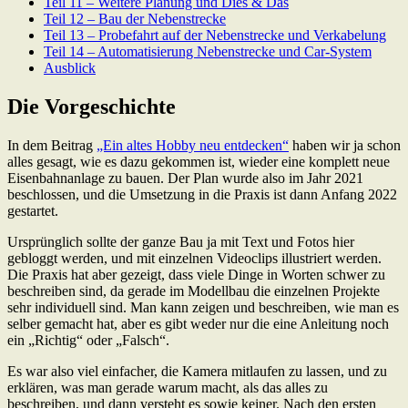
Teil 11 – Weitere Planung und Dies & Das
Teil 12 – Bau der Nebenstrecke
Teil 13 – Probefahrt auf der Nebenstrecke und Verkabelung
Teil 14 – Automatisierung Nebenstrecke und Car-System
Ausblick
Die Vorgeschichte
In dem Beitrag
„Ein altes Hobby neu entdecken“
haben wir ja schon
alles gesagt, wie es dazu gekommen ist, wieder eine komplett neue
Eisenbahnanlage zu bauen. Der Plan wurde also im Jahr 2021
beschlossen, und die Umsetzung in die Praxis ist dann Anfang 2022
gestartet.
Ursprünglich sollte der ganze Bau ja mit Text und Fotos hier
gebloggt werden, und mit einzelnen Videoclips illustriert werden.
Die Praxis hat aber gezeigt, dass viele Dinge in Worten schwer zu
beschreiben sind, da gerade im Modellbau die einzelnen Projekte
sehr individuell sind. Man kann zeigen und beschreiben, wie man es
selber gemacht hat, aber es gibt weder nur die eine Anleitung noch
ein „Richtig“ oder „Falsch“.
Es war also viel einfacher, die Kamera mitlaufen zu lassen, und zu
erklären, was man gerade warum macht, als das alles zu
beschreiben, und dann versteht es sowie keiner. Nach den ersten