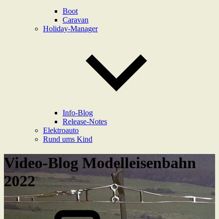
Boot
Caravan
Holiday-Manager
Info-Blog
Release-Notes
Elektroauto
Rund ums Kind
Video-Blog Modelleisenbahn
2022