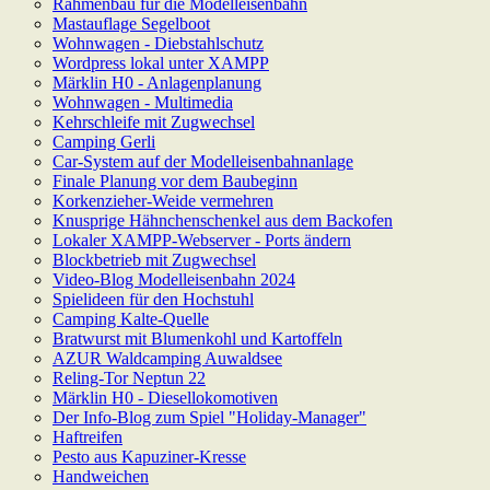
Rahmenbau für die Modelleisenbahn
Mastauflage Segelboot
Wohnwagen - Diebstahlschutz
Wordpress lokal unter XAMPP
Märklin H0 - Anlagenplanung
Wohnwagen - Multimedia
Kehrschleife mit Zugwechsel
Camping Gerli
Car-System auf der Modelleisenbahnanlage
Finale Planung vor dem Baubeginn
Korkenzieher-Weide vermehren
Knusprige Hähnchenschenkel aus dem Backofen
Lokaler XAMPP-Webserver - Ports ändern
Blockbetrieb mit Zugwechsel
Video-Blog Modelleisenbahn 2024
Spielideen für den Hochstuhl
Camping Kalte-Quelle
Bratwurst mit Blumenkohl und Kartoffeln
AZUR Waldcamping Auwaldsee
Reling-Tor Neptun 22
Märklin H0 - Diesellokomotiven
Der Info-Blog zum Spiel "Holiday-Manager"
Haftreifen
Pesto aus Kapuziner-Kresse
Handweichen