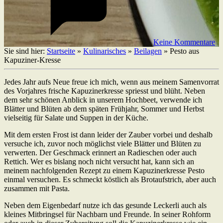
Keine Kommentare
Sie sind hier:
Startseite
»
Kulinarisches
»
Beilagen
»
Pesto aus
Kapuziner-Kresse
Jedes Jahr aufs Neue freue ich mich, wenn aus meinem Samenvorrat
des Vorjahres frische Kapuzinerkresse spriesst und blüht. Neben
dem sehr schönen Anblick in unserem Hochbeet, verwende ich
Blätter und Blüten ab dem späten Frühjahr, Sommer und Herbst
vielseitig für Salate und Suppen in der Küche.
Mit dem ersten Frost ist dann leider der Zauber vorbei und deshalb
versuche ich, zuvor noch möglichst viele Blätter und Blüten zu
verwerten. Der Geschmack erinnert an Radieschen oder auch
Rettich. Wer es bislang noch nicht versucht hat, kann sich an
meinem nachfolgenden Rezept zu einem Kapuzinerkresse Pesto
einmal versuchen. Es schmeckt köstlich als Brotaufstrich, aber auch
zusammen mit Pasta.
Neben dem Eigenbedarf nutze ich das gesunde Leckerli auch als
kleines Mitbringsel für Nachbarn und Freunde. In seiner Rohform