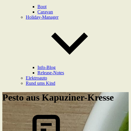
Boot
Caravan
Holiday-Manager
Info-Blog
Release-Notes
Elektroauto
Rund ums Kind
Pesto aus Kapuziner-Kresse