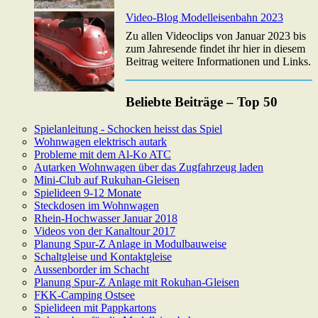
Video-Blog Modelleisenbahn 2023
Zu allen Videoclips von Januar 2023 bis
zum Jahresende findet ihr hier in diesem
Beitrag weitere Informationen und Links.
Beliebte Beiträge – Top 50
Spielanleitung - Schocken heisst das Spiel
Wohnwagen elektrisch autark
Probleme mit dem Al-Ko ATC
Autarken Wohnwagen über das Zugfahrzeug laden
Mini-Club auf Rukuhan-Gleisen
Spielideen 9-12 Monate
Steckdosen im Wohnwagen
Rhein-Hochwasser Januar 2018
Videos von der Kanaltour 2017
Planung Spur-Z Anlage in Modulbauweise
Schaltgleise und Kontaktgleise
Aussenborder im Schacht
Planung Spur-Z Anlage mit Rokuhan-Gleisen
FKK-Camping Ostsee
Spielideen mit Pappkartons