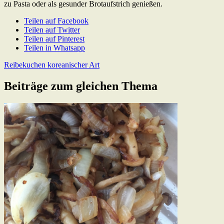
zu Pasta oder als gesunder Brotaufstrich genießen.
Teilen auf Facebook
Teilen auf Twitter
Teilen auf Pinterest
Teilen in Whatsapp
Beitragsnavigation
Previous
Reibekuchen koreanischer Art
Post:
Beiträge zum gleichen Thema