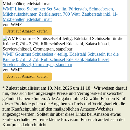
WMF Lineo Stabmixer Set 5-teilig, Pürierstab, Schneebesen,
Milchaufschäumer, Zerkleinerer, 700 Watt, Zauberstab inkl. 1l-
Mixbehälter, edelstahl matt
von WMF
Jetzt auf Amazon kaufen
WMF Gourmet Schüsselset 4-teilig, Edelstahl Schüsseln für die
Küche 0,75l - 2,75l, Rührschüssel Edelstahl, Salatschüssel,
Servierschüssel, Cromargan, stapelbar
von WMF
Jetzt auf Amazon kaufen
* Zuletzt aktualisiert am 10. Mai 2026 um 11:18 . Wir weisen darauf
hin, dass sich hier angezeigte Preise und Verfügbarkeit inzwischen
geändert haben können. Alle Angaben ohne Gewähr. Für den Kauf
dieser Produkte gelten die Angaben zu Preis und Verfügbarkeit, die
zum Kaufzeitpunkt auf den maßgeblichen Amazon-Websites
angezeigt werden. Solltet ihr über diese Links bei Amazon etwas
kaufen, erhalten wir eine kleine Provision. Für euch ändert sich der
Kaufpreis dadurch nicht.