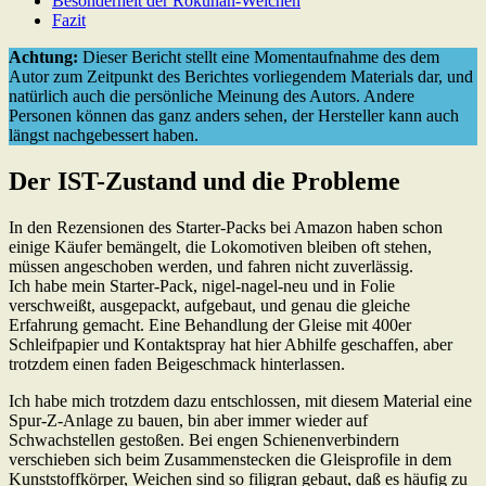
Besonderheit der Rokuhan-Weichen
Fazit
Achtung:
Dieser Bericht stellt eine Momentaufnahme des dem
Autor zum Zeitpunkt des Berichtes vorliegendem Materials dar, und
natürlich auch die persönliche Meinung des Autors. Andere
Personen können das ganz anders sehen, der Hersteller kann auch
längst nachgebessert haben.
Der IST-Zustand und die Probleme
In den Rezensionen des Starter-Packs bei Amazon haben schon
einige Käufer bemängelt, die Lokomotiven bleiben oft stehen,
müssen angeschoben werden, und fahren nicht zuverlässig.
Ich habe mein Starter-Pack, nigel-nagel-neu und in Folie
verschweißt, ausgepackt, aufgebaut, und genau die gleiche
Erfahrung gemacht. Eine Behandlung der Gleise mit 400er
Schleifpapier und Kontaktspray hat hier Abhilfe geschaffen, aber
trotzdem einen faden Beigeschmack hinterlassen.
Ich habe mich trotzdem dazu entschlossen, mit diesem Material eine
Spur-Z-Anlage zu bauen, bin aber immer wieder auf
Schwachstellen gestoßen. Bei engen Schienenverbindern
verschieben sich beim Zusammenstecken die Gleisprofile in dem
Kunststoffkörper, Weichen sind so filigran gebaut, daß es häufig zu