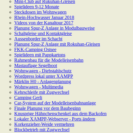
Mini-Club auf Rukuhan-Gleisen
Spielideen 9-12 Monate
Steckdosen im Wohnwagen
Rhein-Hochwasser Januar 2018
Videos von der Kanaltour 2017
Planung Spur-Z Anlage in Modulbauweise
Schaltgleise und Kontaktgleise
Aussenborder im Schacht
Planung Spur-Z Anlage mit Rokuhan-Gleisen
FKK-Camping Ostsee
Spielideen mit Pappkartons
Rahmenbau für die Modelleisenbahn
Mastauflage Segelboot
Wohnwagen - Diebstahlschutz
Wordpress lokal unter XAMPP
Märklin H0 - Anlagenplanung
Wohnwagen - Multimedia
Kehrschleife mit Zugwechsel
Camping Gerli
Car-System auf der Modelleisenbahnanlage
Finale Planung vor dem Baubeginn
Knusprige Hähnchenschenkel aus dem Backofen
Lokaler XAMPP-Webserver - Ports ändern
Korkenzieher-Weide vermehren
Blockbetrieb mit Zugwechsel