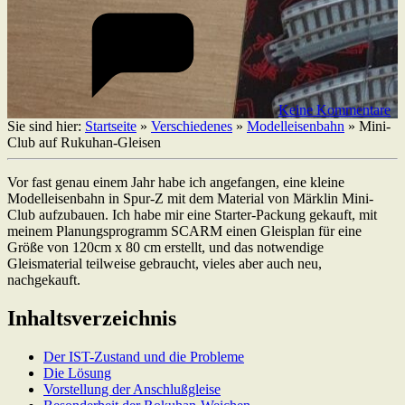
Keine Kommentare
Sie sind hier:
Startseite
»
Verschiedenes
»
Modelleisenbahn
»
Mini-
Club auf Rukuhan-Gleisen
Vor fast genau einem Jahr habe ich angefangen, eine kleine
Modelleisenbahn in Spur-Z mit dem Material von Märklin Mini-
Club aufzubauen. Ich habe mir eine Starter-Packung gekauft, mit
meinem Planungsprogramm SCARM einen Gleisplan für eine
Größe von 120cm x 80 cm erstellt, und das notwendige
Gleismaterial teilweise gebraucht, vieles aber auch neu,
nachgekauft.
Inhaltsverzeichnis
Der IST-Zustand und die Probleme
Die Lösung
Vorstellung der Anschlußgleise