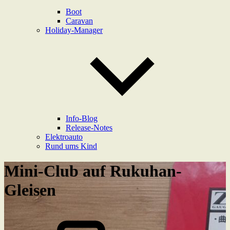
Boot
Caravan
Holiday-Manager
Info-Blog
Release-Notes
Elektroauto
Rund ums Kind
Mini-Club auf Rukuhan-
Gleisen