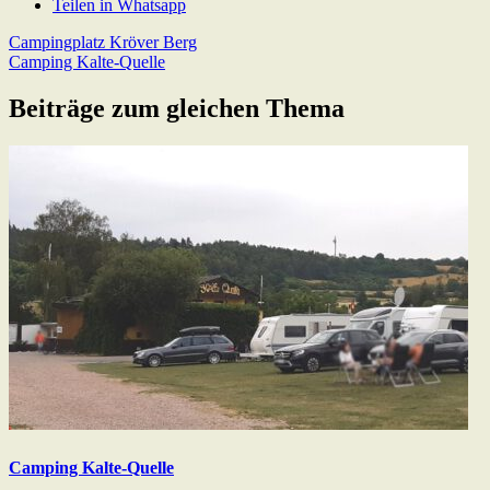
Teilen in Whatsapp
Beitragsnavigation
Previous
Campingplatz Kröver Berg
Post:
Next
Camping Kalte-Quelle
Post:
Beiträge zum gleichen Thema
Camping Kalte-Quelle