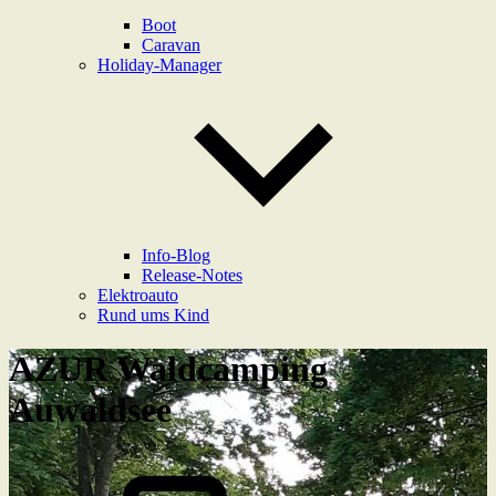
Boot
Caravan
Holiday-Manager
Info-Blog
Release-Notes
Elektroauto
Rund ums Kind
AZUR Waldcamping
Auwaldsee