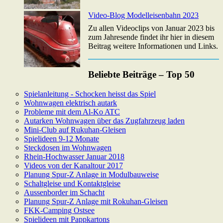
Video-Blog Modelleisenbahn 2023
Zu allen Videoclips von Januar 2023 bis
zum Jahresende findet ihr hier in diesem
Beitrag weitere Informationen und Links.
Beliebte Beiträge – Top 50
Spielanleitung - Schocken heisst das Spiel
Wohnwagen elektrisch autark
Probleme mit dem Al-Ko ATC
Autarken Wohnwagen über das Zugfahrzeug laden
Mini-Club auf Rukuhan-Gleisen
Spielideen 9-12 Monate
Steckdosen im Wohnwagen
Rhein-Hochwasser Januar 2018
Videos von der Kanaltour 2017
Planung Spur-Z Anlage in Modulbauweise
Schaltgleise und Kontaktgleise
Aussenborder im Schacht
Planung Spur-Z Anlage mit Rokuhan-Gleisen
FKK-Camping Ostsee
Spielideen mit Pappkartons