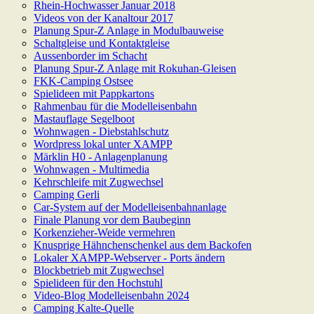
Rhein-Hochwasser Januar 2018
Videos von der Kanaltour 2017
Planung Spur-Z Anlage in Modulbauweise
Schaltgleise und Kontaktgleise
Aussenborder im Schacht
Planung Spur-Z Anlage mit Rokuhan-Gleisen
FKK-Camping Ostsee
Spielideen mit Pappkartons
Rahmenbau für die Modelleisenbahn
Mastauflage Segelboot
Wohnwagen - Diebstahlschutz
Wordpress lokal unter XAMPP
Märklin H0 - Anlagenplanung
Wohnwagen - Multimedia
Kehrschleife mit Zugwechsel
Camping Gerli
Car-System auf der Modelleisenbahnanlage
Finale Planung vor dem Baubeginn
Korkenzieher-Weide vermehren
Knusprige Hähnchenschenkel aus dem Backofen
Lokaler XAMPP-Webserver - Ports ändern
Blockbetrieb mit Zugwechsel
Spielideen für den Hochstuhl
Video-Blog Modelleisenbahn 2024
Camping Kalte-Quelle