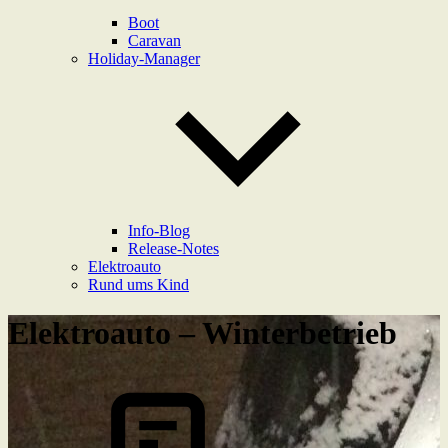
Boot
Caravan
Holiday-Manager
Info-Blog
Release-Notes
Elektroauto
Rund ums Kind
Elektroauto – Winterbetrieb