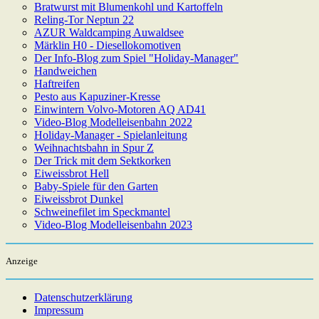
Bratwurst mit Blumenkohl und Kartoffeln
Reling-Tor Neptun 22
AZUR Waldcamping Auwaldsee
Märklin H0 - Diesellokomotiven
Der Info-Blog zum Spiel "Holiday-Manager"
Handweichen
Haftreifen
Pesto aus Kapuziner-Kresse
Einwintern Volvo-Motoren AQ AD41
Video-Blog Modelleisenbahn 2022
Holiday-Manager - Spielanleitung
Weihnachtsbahn in Spur Z
Der Trick mit dem Sektkorken
Eiweissbrot Hell
Baby-Spiele für den Garten
Eiweissbrot Dunkel
Schweinefilet im Speckmantel
Video-Blog Modelleisenbahn 2023
Anzeige
Datenschutzerklärung
Impressum