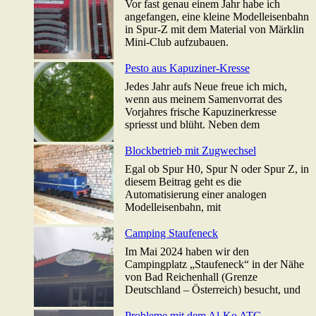
Vor fast genau einem Jahr habe ich
angefangen, eine kleine Modelleisenbahn
in Spur-Z mit dem Material von Märklin
Mini-Club aufzubauen.
Pesto aus Kapuziner-Kresse
Jedes Jahr aufs Neue freue ich mich,
wenn aus meinem Samenvorrat des
Vorjahres frische Kapuzinerkresse
spriesst und blüht. Neben dem
Blockbetrieb mit Zugwechsel
Egal ob Spur H0, Spur N oder Spur Z, in
diesem Beitrag geht es die
Automatisierung einer analogen
Modelleisenbahn, mit
Camping Staufeneck
Im Mai 2024 haben wir den
Campingplatz „Staufeneck“ in der Nähe
von Bad Reichenhall (Grenze
Deutschland – Österreich) besucht, und
Probleme mit dem Al-Ko ATC