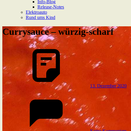
Info-Blog
Release-Notes
Elektroauto
Rund ums Kind
Currysauce – würzig-scharf
13. Dezember 2020
Keine Kommentare