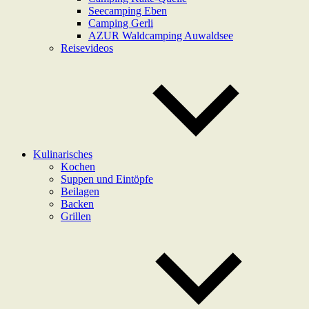
Seecamping Eben
Camping Gerli
AZUR Waldcamping Auwaldsee
Reisevideos
Kulinarisches
Kochen
Suppen und Eintöpfe
Beilagen
Backen
Grillen