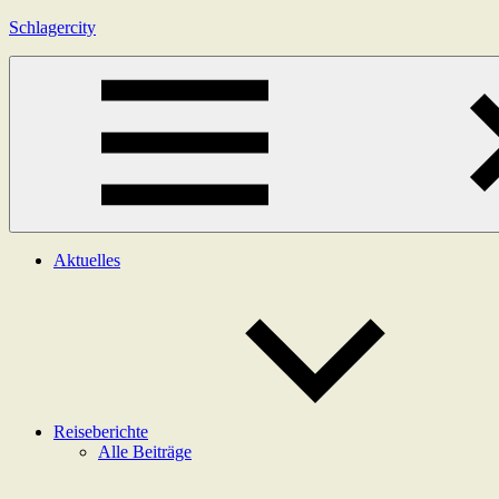
Zum
Schlagercity
Inhalt
springen
Menü
Aktuelles
Reiseberichte
Alle Beiträge