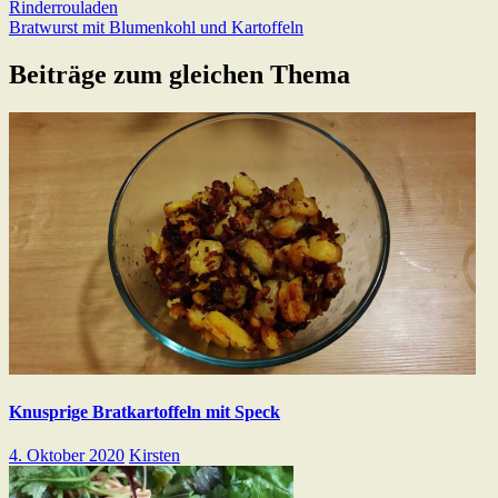
Beitragsnavigation
Previous
Rinderrouladen
Post:
Next
Bratwurst mit Blumenkohl und Kartoffeln
Post:
Beiträge zum gleichen Thema
Knusprige Bratkartoffeln mit Speck
4. Oktober 2020
Kirsten