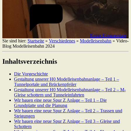
Keine Kommentare
Sie sind hier:
Startseite
»
Verschiedenes
»
Modelleisenbahn
»
Video-
Blog Modelleisenbahn 2024
Inhaltsverzeichnis
Die Vorgeschichte
Gestaltung unserer H0 Modelleisenbahnanlage – Teil 1 –
Tunnelportale und Brückenpfeiler
Gestaltung unserer H0 Modelleisenbahnanlage – Teil 2 – M-
Gleise schottern und Tunneleinfahrten
Wir bauen eine neue Spur Z Anlage – Teil 1 – Die
Grundplatte und die Planung
Wir bauen eine neue Spur Z Anlage – Teil 2 – Trassen und
Steigungen
Wir bauen eine neue Spur Z Anlage – Teil 3 – Gleise und
Schottern