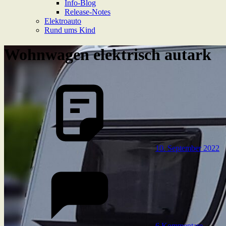
Info-Blog
Release-Notes
Elektroauto
Rund ums Kind
Wohnwagen elektrisch autark
10. September 2022
6 Kommentare