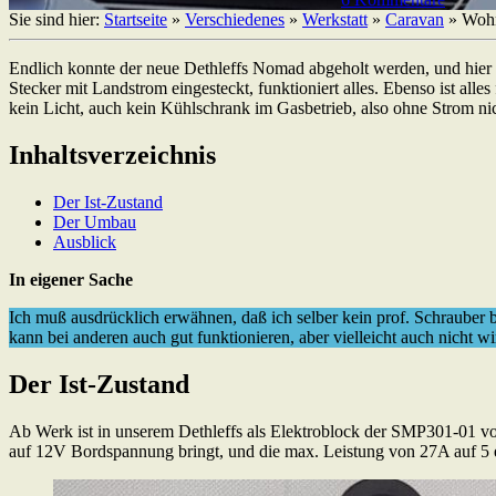
Sie sind hier:
Startseite
»
Verschiedenes
»
Werkstatt
»
Caravan
»
Wohn
Endlich konnte der neue Dethleffs Nomad abgeholt werden, und hier s
Stecker mit Landstrom eingesteckt, funktioniert alles. Ebenso ist all
kein Licht, auch kein Kühlschrank im Gasbetrieb, also ohne Strom nicht
Inhaltsverzeichnis
Der Ist-Zustand
Der Umbau
Ausblick
In eigener Sache
Ich muß ausdrücklich erwähnen, daß ich selber kein prof. Schrauber 
kann bei anderen auch gut funktionieren, aber vielleicht auch nicht w
Der Ist-Zustand
Ab Werk ist in unserem Dethleffs als Elektroblock der SMP301-01 von
auf 12V Bordspannung bringt, und die max. Leistung von 27A auf 5 ein