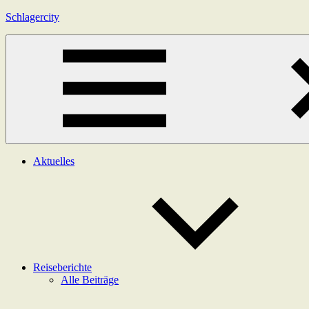
Zum
Schlagercity
Inhalt
springen
Menü
Aktuelles
Reiseberichte
Alle Beiträge