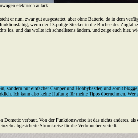
wagen elektrisch autark
teht er nun, zwar gut ausgestattet, aber ohne Batterie, da in dem verf
es funktionsfähig, wenn der 13-polige Stecker in die Buchse des Zugfahr
s los, und das wollte ich schnellstens ändern, und zeige euch hier, wie 
bin, sondern nur einfacher Camper und Hobbybastler, und somit blogge
irklich. Ich kann also keine Haftung für meine Tipps übernehmen. Wer s
 Dometic verbaut. Von der Funktionsweise ist das nichts anderes, als 
zeln abgesicherte Stromkreise für die Verbraucher verteilt.