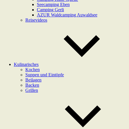
Seecamping Eben
Camping Gerli
AZUR Waldcamping Auwaldsee
Reisevideos
Kulinarisches
Kochen
Suppen und Eintöpfe
Beilagen
Backen
Grillen