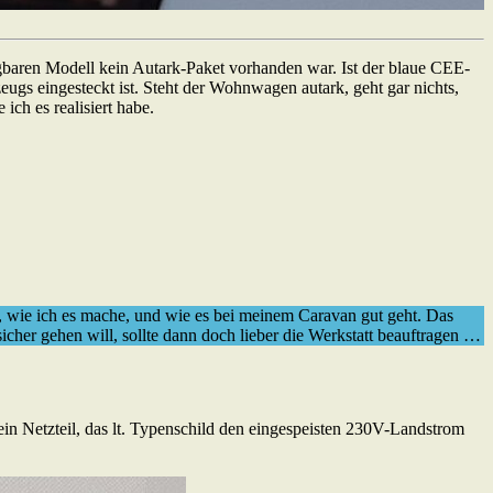
ügbaren Modell kein Autark-Paket vorhanden war. Ist der blaue CEE-
zeugs eingesteckt ist. Steht der Wohnwagen autark, geht gar nichts,
ich es realisiert habe.
, wie ich es mache, und wie es bei meinem Caravan gut geht. Das
icher gehen will, sollte dann doch lieber die Werkstatt beauftragen …
ein Netzteil, das lt. Typenschild den eingespeisten 230V-Landstrom