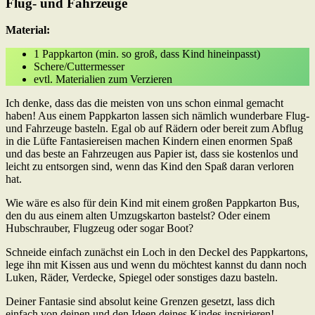
Flug- und Fahrzeuge
Material:
1 Pappkarton (min. so groß, dass Kind hineinpasst)
Schere/Cuttermesser
evtl. Materialien zum Verzieren
Ich denke, dass das die meisten von uns schon einmal gemacht
haben! Aus einem Pappkarton lassen sich nämlich wunderbare Flug-
und Fahrzeuge basteln. Egal ob auf Rädern oder bereit zum Abflug
in die Lüfte Fantasiereisen machen Kindern einen enormen Spaß
und das beste an Fahrzeugen aus Papier ist, dass sie kostenlos und
leicht zu entsorgen sind, wenn das Kind den Spaß daran verloren
hat.
Wie wäre es also für dein Kind mit einem großen Pappkarton Bus,
den du aus einem alten Umzugskarton bastelst? Oder einem
Hubschrauber, Flugzeug oder sogar Boot?
Schneide einfach zunächst ein Loch in den Deckel des Pappkartons,
lege ihn mit Kissen aus und wenn du möchtest kannst du dann noch
Luken, Räder, Verdecke, Spiegel oder sonstiges dazu basteln.
Deiner Fantasie sind absolut keine Grenzen gesetzt, lass dich
einfach von deinen und den Ideen deines Kindes inspirieren!