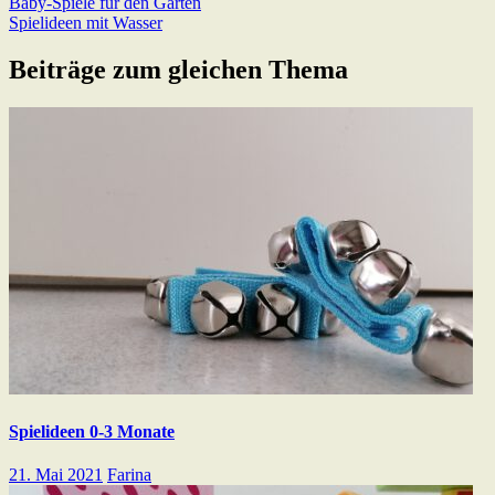
Beitragsnavigation
Previous
Baby-Spiele für den Garten
Post:
Next
Spielideen mit Wasser
Post:
Beiträge zum gleichen Thema
Spielideen 0-3 Monate
21. Mai 2021
Farina