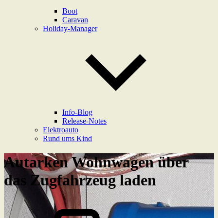
Boot
Caravan
Holiday-Manager
Info-Blog
Release-Notes
Elektroauto
Rund ums Kind
Autarken Wohnwagen über
das Zugfahrzeug laden