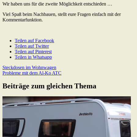
Wir haben uns für die zweite Möglichkeit entschieden …
Viel Spaß beim Nachbauen, stellt eure Fragen einfach mit der
Kommentarfunktion.
Teilen auf Facebook
Teilen auf Twitter
Teilen auf Pinterest
Teilen in Whatsapp
Beitragsnavigation
Previous
Steckdosen im Wohnwagen
Post:
Next
Probleme mit dem Al-Ko ATC
Post:
Beiträge zum gleichen Thema