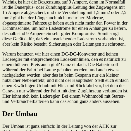
Wichtig ist hier die Begrenzung auf 9 Ampere, denn im Normalfall
ist die Dauerplus- oder Zündungsplus-Leitung des Zugwagens mit
15 Ampere abgesichert, und die Verkabelung mit 1,5 mm2 oder 2,5
mm2 gibt bei der Länge auch nicht mehr her. Moderne,
abgasoptimierte Fahrzeuge haben auch nicht mehr den Power in der
Lichtmaschine, um hohe Ladeströme für einen Anhänger zu liefern,
deshalb sind 9 Ampere ein sehr guter Kompromiss. Somit sorgt
diese Gerät dafür, daß ein ausreichender Ladestrom vorhanden ist,
aber kein Risiko besteht, Sicherungen oder Leitungen zu schrotten.
Warum benutzen wir hier einen DC-DC-Konverter und keinen
Laderegler mit entsprechenden Ladekennlinien, den es natürlich zu
einem höheren Preis auch gibt? Ganz einfach: Die Batterie soll
während der Fahrt bei Laune gehalten werden, und auch etwas
nachgeladen werden, aber das ist beim Gespann nur ein kleiner,
nützlicher Nebeneffekt, und nicht der Hauptlader. Stellt euch einfach
einen 3-wöchigen Urlaub mit Hin- und Rückfahrt vor, bei dem der
Caravan nur während der Fahrt mit dem Zugfahrzeug verbunden ist.
Hier lohnt sich kein Laderegler. Bei einem Wohnmobil mit Starter-
und Verbraucherbatterien kann das schon ganz anders aussehen.
Der Umbau
Der Umbau ist ganz einfach: In der Leitung von der AHK zur