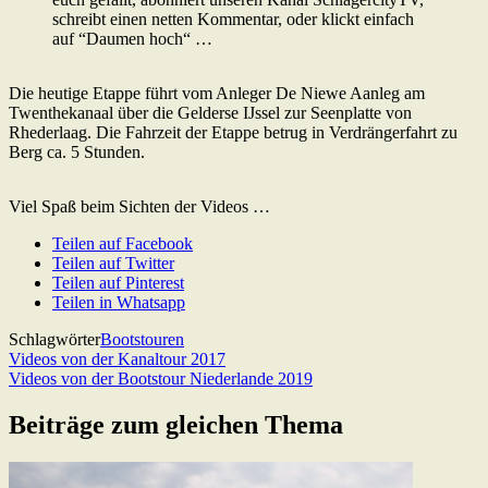
schreibt einen netten Kommentar, oder klickt einfach
auf “Daumen hoch“ …
Die heutige Etappe führt vom Anleger De Niewe Aanleg am
Twenthekanaal über die Gelderse IJssel zur Seenplatte von
Rhederlaag. Die Fahrzeit der Etappe betrug in Verdrängerfahrt zu
Berg ca. 5 Stunden.
Viel Spaß beim Sichten der Videos …
Teilen auf Facebook
Teilen auf Twitter
Teilen auf Pinterest
Teilen in Whatsapp
Schlagwörter
Bootstouren
Beitragsnavigation
Previous
Videos von der Kanaltour 2017
Post:
Next
Videos von der Bootstour Niederlande 2019
Post:
Beiträge zum gleichen Thema