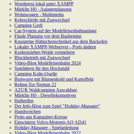
Wordpress lokal unter XAMPP
Märklin H0 - Anlagenplanung
Wohnwagen - Multimedia
Kehrschleife mit Zugwechsel
Camping Gerli
Car-System auf der Modelleisenbahnanlage
Finale Planung vor dem Baubeginn
Knusprige Hähnchenschenkel aus dem Backofen
Lokaler XAMPP-Webserver - Ports ändern
Korkenzieher-Weide vermehren
Blockbetrieb mit Zugwechsel
Video-Blog Modelleisenbahn 2024
Spielideen für den Hochstuhl
Camping Kalte-Quelle
Bratwurst mit Blumenkohl und Kartoffeln
Reling-Tor Neptun 22
AZUR Waldcamping Auwaldsee
Märklin H0 - Diesellokomotiven
Haftreifen
Der Info-Blog zum Spiel "Holiday-Manager"
Handweichen
Pesto aus Kapuziner-Kresse
Einwintern Volvo-Motoren AQ AD41
Holiday-Manager - Spielanleitung
Video-Blog Modelleisenbahn 2022