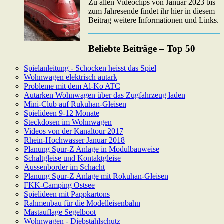
Zu allen Videoclips von Januar 2023 bis
zum Jahresende findet ihr hier in diesem
Beitrag weitere Informationen und Links.
Beliebte Beiträge – Top 50
Spielanleitung - Schocken heisst das Spiel
Wohnwagen elektrisch autark
Probleme mit dem Al-Ko ATC
Autarken Wohnwagen über das Zugfahrzeug laden
Mini-Club auf Rukuhan-Gleisen
Spielideen 9-12 Monate
Steckdosen im Wohnwagen
Videos von der Kanaltour 2017
Rhein-Hochwasser Januar 2018
Planung Spur-Z Anlage in Modulbauweise
Schaltgleise und Kontaktgleise
Aussenborder im Schacht
Planung Spur-Z Anlage mit Rokuhan-Gleisen
FKK-Camping Ostsee
Spielideen mit Pappkartons
Rahmenbau für die Modelleisenbahn
Mastauflage Segelboot
Wohnwagen - Diebstahlschutz