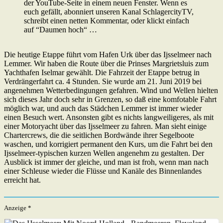
der YouTube-Seite in einem neuen Fenster. Wenn es
euch gefällt, abonniert unseren Kanal SchlagercityTV,
schreibt einen netten Kommentar, oder klickt einfach
auf “Daumen hoch“ …
Die heutige Etappe führt vom Hafen Urk über das Ijsselmeer nach
Lemmer. Wir haben die Route über die Prinses Margrietsluis zum
Yachthafen Iselmar gewählt. Die Fahrzeit der Etappe betrug in
Verdrängerfahrt ca. 4 Stunden. Sie wurde am 21. Juni 2019 bei
angenehmen Wetterbedingungen gefahren. Wind und Wellen hielten
sich dieses Jahr doch sehr in Grenzen, so daß eine komfotable Fahrt
möglich war, und auch das Städchen Lemmer ist immer wieder
einen Besuch wert. Ansonsten gibt es nichts langweiligeres, als mit
einer Motoryacht über das Ijsselmeer zu fahren. Man sieht einige
Chartercrews, die die seitlichen Bordwände ihrer Segelboote
waschen, und korrigiert permanent den Kurs, um die Fahrt bei den
Ijsselmeer-typischen kurzen Wellen angenehm zu gestalten. Der
Ausblick ist immer der gleiche, und man ist froh, wenn man nach
einer Schleuse wieder die Flüsse und Kanäle des Binnenlandes
erreicht hat.
Anzeige *