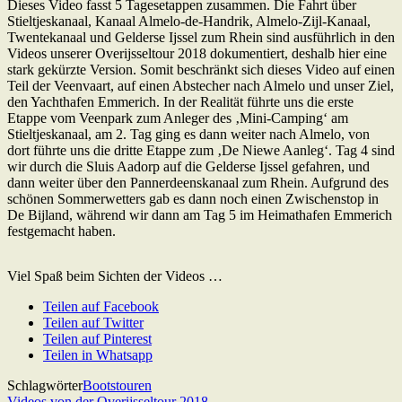
Dieses Video fasst 5 Tagesetappen zusammen. Die Fahrt über
Stieltjeskanaal, Kanaal Almelo-de-Handrik, Almelo-Zijl-Kanaal,
Twentekanaal und Gelderse Ijssel zum Rhein sind ausführlich in den
Videos unserer Overijsseltour 2018 dokumentiert, deshalb hier eine
stark gekürzte Version. Somit beschränkt sich dieses Video auf einen
Teil der Veenvaart, auf einen Abstecher nach Almelo und unser Ziel,
den Yachthafen Emmerich. In der Realität führte uns die erste
Etappe vom Veenpark zum Anleger des ‚Mini-Camping‘ am
Stieltjeskanaal, am 2. Tag ging es dann weiter nach Almelo, von
dort führte uns die dritte Etappe zum ‚De Niewe Aanleg‘. Tag 4 sind
wir durch die Sluis Aadorp auf die Gelderse Ijssel gefahren, und
dann weiter über den Pannerdeenskanaal zum Rhein. Aufgrund des
schönen Sommerwetters gab es dann noch einen Zwischenstop in
De Bijland, während wir dann am Tag 5 im Heimathafen Emmerich
festgemacht haben.
Viel Spaß beim Sichten der Videos …
Teilen auf Facebook
Teilen auf Twitter
Teilen auf Pinterest
Teilen in Whatsapp
Schlagwörter
Bootstouren
Previous
Videos von der Overijsseltour 2018