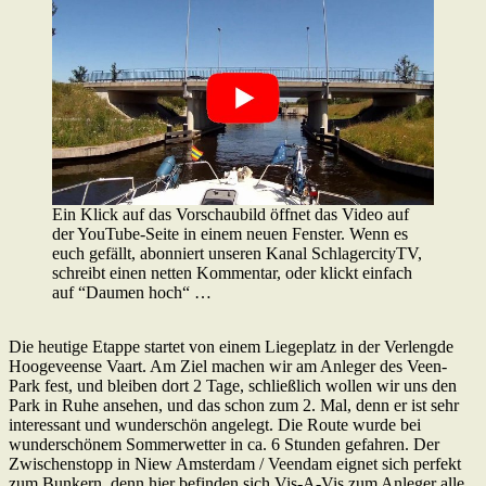
Ein Klick auf das Vorschaubild öffnet das Video auf
der YouTube-Seite in einem neuen Fenster. Wenn es
euch gefällt, abonniert unseren Kanal SchlagercityTV,
schreibt einen netten Kommentar, oder klickt einfach
auf “Daumen hoch“ …
Die heutige Etappe startet von einem Liegeplatz in der Verlengde
Hoogeveense Vaart. Am Ziel machen wir am Anleger des Veen-
Park fest, und bleiben dort 2 Tage, schließlich wollen wir uns den
Park in Ruhe ansehen, und das schon zum 2. Mal, denn er ist sehr
interessant und wunderschön angelegt. Die Route wurde bei
wunderschönem Sommerwetter in ca. 6 Stunden gefahren. Der
Zwischenstopp in Niew Amsterdam / Veendam eignet sich perfekt
zum Bunkern, denn hier befinden sich Vis-A-Vis zum Anleger alle