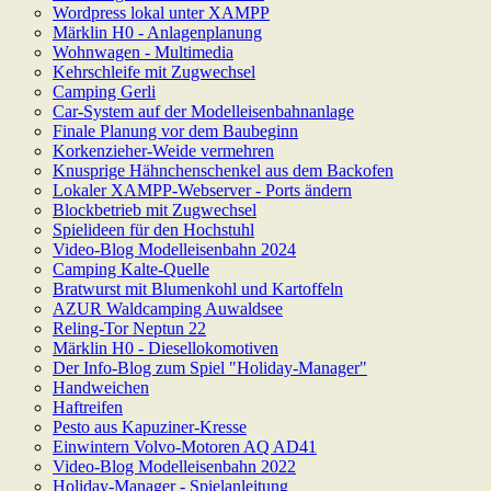
Wordpress lokal unter XAMPP
Märklin H0 - Anlagenplanung
Wohnwagen - Multimedia
Kehrschleife mit Zugwechsel
Camping Gerli
Car-System auf der Modelleisenbahnanlage
Finale Planung vor dem Baubeginn
Korkenzieher-Weide vermehren
Knusprige Hähnchenschenkel aus dem Backofen
Lokaler XAMPP-Webserver - Ports ändern
Blockbetrieb mit Zugwechsel
Spielideen für den Hochstuhl
Video-Blog Modelleisenbahn 2024
Camping Kalte-Quelle
Bratwurst mit Blumenkohl und Kartoffeln
AZUR Waldcamping Auwaldsee
Reling-Tor Neptun 22
Märklin H0 - Diesellokomotiven
Der Info-Blog zum Spiel "Holiday-Manager"
Handweichen
Haftreifen
Pesto aus Kapuziner-Kresse
Einwintern Volvo-Motoren AQ AD41
Video-Blog Modelleisenbahn 2022
Holiday-Manager - Spielanleitung