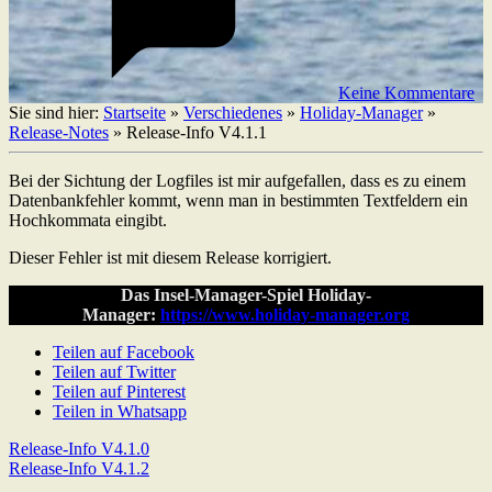
Keine Kommentare
Sie sind hier:
Startseite
»
Verschiedenes
»
Holiday-Manager
»
Release-Notes
»
Release-Info V4.1.1
Bei der Sichtung der Logfiles ist mir aufgefallen, dass es zu einem
Datenbankfehler kommt, wenn man in bestimmten Textfeldern ein
Hochkommata eingibt.
Dieser Fehler ist mit diesem Release korrigiert.
Das Insel-Manager-Spiel Holiday-
Manager:
https://www.holiday-manager.org
Teilen auf Facebook
Teilen auf Twitter
Teilen auf Pinterest
Teilen in Whatsapp
Beitragsnavigation
Previous
Release-Info V4.1.0
Post:
Next
Release-Info V4.1.2
Post: