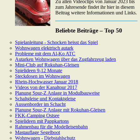
Zu allen Videoclips von Januar 2023 bis
zum Jahresende findet ihr hier in diesem
Beitrag weitere Informationen und Links.
Beliebte Beiträge – Top 50
Spielanleitung - Schocken heisst das Spiel
Wohnwagen elektrisch autark
Probleme mit dem Al-Ko ATC
Autarken Wohnwagen über das Zugfahrzeug laden
Mini-Club auf Rukuhan-Gleisen
Spielideen 9-12 Monate
Steckdosen im Wohnwagen
Rhein-Hochwasser Januar 2018
Videos von der Kanaltour 2017
Planung Spur-Z Anlage in Modulbauweise
Schaltgleise und Kontaktgleise
Aussenborder im Schacht
Planung Spur-Z Anlage mit Rokuhan-Gleisen
FKK-Camping Ostsee
Spielideen mit Pappkartons
Rahmenbau für die Modelleisenbahn
Mastauflage Segelboot
Wohnwagen - Diebstahlschutz