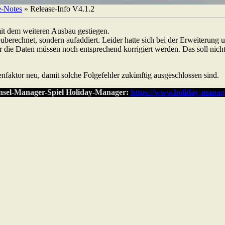
e-Notes
»
Release-Info V4.1.2
 mit dem weiteren Ausbau gestiegen.
erechnet, sondern aufaddiert. Leider hatte sich bei der Erweiterung u
r die Daten müssen noch entsprechend korrigiert werden. Das soll nicht
enfaktor neu, damit solche Folgefehler zukünftig ausgeschlossen sind.
nsel-Manager-Spiel Holiday-Manager:
https://www.holiday-manag