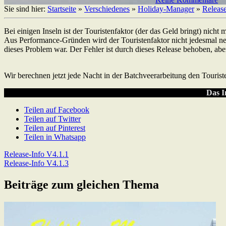
Sie sind hier:
Startseite
»
Verschiedenes
»
Holiday-Manager
»
Releas
Bei einigen Inseln ist der Touristenfaktor (der das Geld bringt) nicht
Aus Performance-Gründen wird der Touristenfaktor nicht jedesmal neub
dieses Problem war. Der Fehler ist durch dieses Release behoben, abe
Wir berechnen jetzt jede Nacht in der Batchveerarbeitung den Tourist
Das I
Teilen auf Facebook
Teilen auf Twitter
Teilen auf Pinterest
Teilen in Whatsapp
Beitragsnavigation
Previous
Release-Info V4.1.1
Post:
Next
Release-Info V4.1.3
Post:
Beiträge zum gleichen Thema