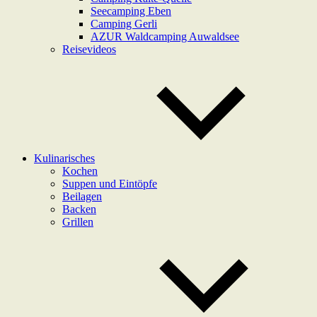
Seecamping Eben
Camping Gerli
AZUR Waldcamping Auwaldsee
Reisevideos
Kulinarisches
Kochen
Suppen und Eintöpfe
Beilagen
Backen
Grillen