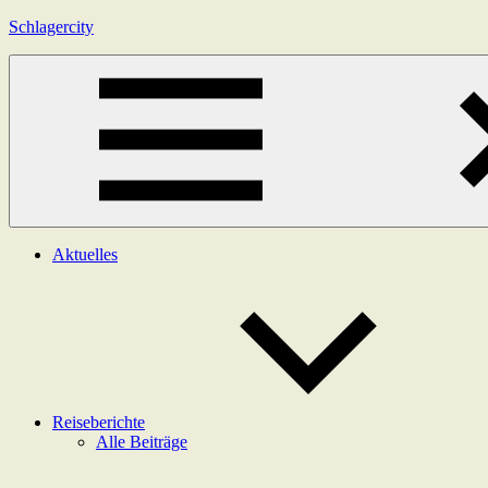
Zum
Schlagercity
Inhalt
springen
Menü
Aktuelles
Reiseberichte
Alle Beiträge