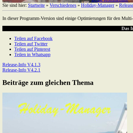
Sie sind hier:
Startseite
»
Verschiedenes
»
Holiday-Manager
»
Releas
In dieser Programm-Version sind einige Optimierungen für den Multi-S
Das I
Teilen auf Facebook
Teilen auf Twitter
Teilen auf Pinterest
Teilen in Whatsapp
Beitragsnavigation
Previous
Release-Info V4.1.3
Post:
Next
Release-Info V4.2.1
Post:
Beiträge zum gleichen Thema