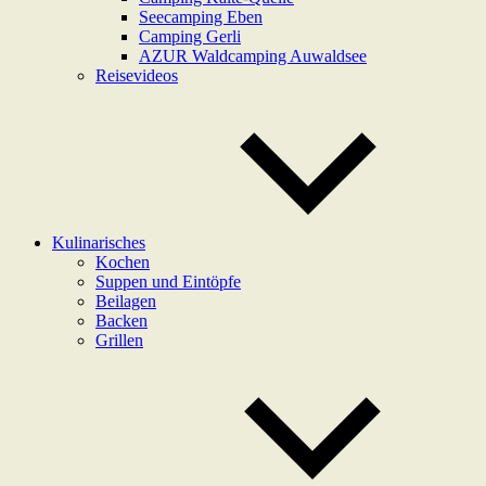
Seecamping Eben
Camping Gerli
AZUR Waldcamping Auwaldsee
Reisevideos
Kulinarisches
Kochen
Suppen und Eintöpfe
Beilagen
Backen
Grillen