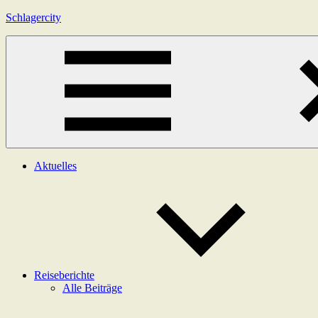
Zum
Schlagercity
Inhalt
springen
Menü
Aktuelles
Reiseberichte
Alle Beiträge