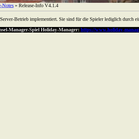
e-Notes
»
Release-Info V4.1.4
erver-Betrieb implementiert. Sie sind für die Spieler lediglich durch 
nsel-Manager-Spiel Holiday-Manager:
https://www.holiday-manag