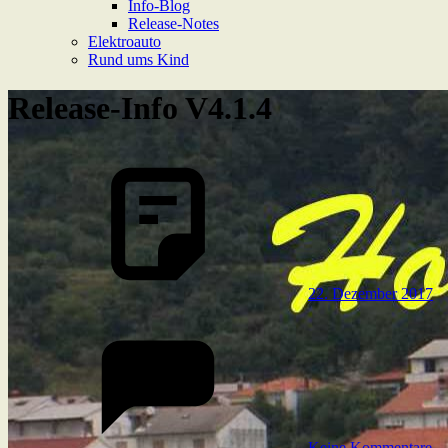
Info-Blog
Release-Notes
Elektroauto
Rund ums Kind
Release-Info V4.1.4
22. Dezember 2017
Keine Kommentare