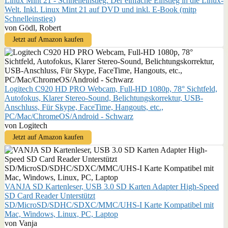
Linux Mint 21 - Schnelleinstieg: Der einfache Einstieg in die Linux-
Welt. Inkl. Linux Mint 21 auf DVD und inkl. E-Book (mitp
Schnelleinstieg)
von Gödl, Robert
Jetzt auf Amazon kaufen
Logitech C920 HD PRO Webcam, Full-HD 1080p, 78° Sichtfeld,
Autofokus, Klarer Stereo-Sound, Belichtungskorrektur, USB-
Anschluss, Für Skype, FaceTime, Hangouts, etc.,
PC/Mac/ChromeOS/Android - Schwarz
von Logitech
Jetzt auf Amazon kaufen
VANJA SD Kartenleser, USB 3.0 SD Karten Adapter High-Speed
SD Card Reader Unterstützt
SD/MicroSD/SDHC/SDXC/MMC/UHS-I Karte Kompatibel mit
Mac, Windows, Linux, PC, Laptop
von Vanja