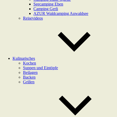
Seecamping Eben
Camping Gerli
AZUR Waldcamping Auwaldsee
Reisevideos
Kulinarisches
Kochen
Suppen und Eintöpfe
Beilagen
Backen
Grillen