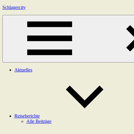
Zum
Schlagercity
Inhalt
springen
Menü
Aktuelles
Reiseberichte
Alle Beiträge