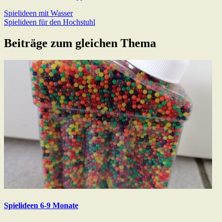
Beitragsnavigation
Previous
Spielideen mit Wasser
Post:
Next
Spielideen für den Hochstuhl
Post:
Beiträge zum gleichen Thema
Spielideen 6-9 Monate