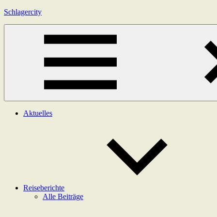
Zum
Schlagercity
Inhalt
springen
Menü
Aktuelles
Reiseberichte
Alle Beiträge