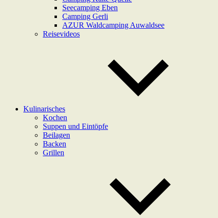
Seecamping Eben
Camping Gerli
AZUR Waldcamping Auwaldsee
Reisevideos
Kulinarisches
Kochen
Suppen und Eintöpfe
Beilagen
Backen
Grillen