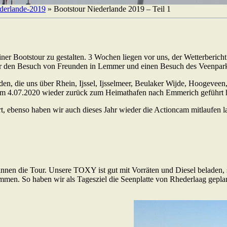
derlande-2019
»
Bootstour Niederlande 2019 – Teil 1
r Bootstour zu gestalten. 3 Wochen liegen vor uns, der Wetterbericht 
r den Besuch von Freunden in Lemmer und einen Besuch des Veenpark
rden, die uns über Rhein, Ijssel, Ijsselmeer, Beulaker Wijde, Hoogev
 am 4.07.2020 wieder zurück zum Heimathafen nach Emmerich geführt h
rt, ebenso haben wir auch dieses Jahr wieder die Actioncam mitlaufen 
n die Tour. Unsere TOXY ist gut mit Vorräten und Diesel beladen, so 
men. So haben wir als Tagesziel die Seenplatte von Rhederlaag geplant