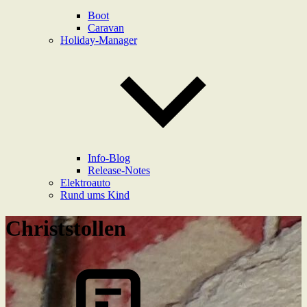
Boot
Caravan
Holiday-Manager
Info-Blog
Release-Notes
Elektroauto
Rund ums Kind
Christstollen