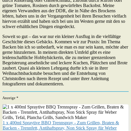
durch Rindertalg oder Gänseschmalz, Zitronat durch Kürbis oder
grüne Tomaten, Rosinen durch gewürfeltes Backobst. Meine
eigenen Verwandten aus der DDR, die in Nähe des Brockens
lebten, haben uns in der Vergangenheit bei ihren Besuchen vielfach
hiervon erzählt und haben sich bei uns im Westen gerne mit den so
schwer erhältlichen Dingen eingedeckt.
Soweit so gut – das war nur ein kleiner Ausflug in die vielfältige
Geschichte dieses Gebäcks. Kommen wir zur Praxis: Im Thema
Backen bin ich so unbedarft, wie man es nur sein kann, möchte aber
gerne hinzulernen. In meinem direkten Umfeld gibt es eine
leidenschaftliche Hobbybäckerin, die zu meiner grenzenlosen
Begeisterung ansehnliche und leckere Kuchen, Plätzchen und Brote
zaubert. Quasi als kleinen Lehrgang durfte ich sie in ihrer
Weihnachtsbackstube besuchen und die Entstehung von
Christstollen nach ihrem Rezept und unter ihrer Anleitung
fotografieren und dokumentieren.
Anzeige *
1 x 400ml Spraytive BBQ Trennspray - Zum Grillen, Braten &
Backen - Trennfett, Antihaftspray, Non Stick Spray für Weber