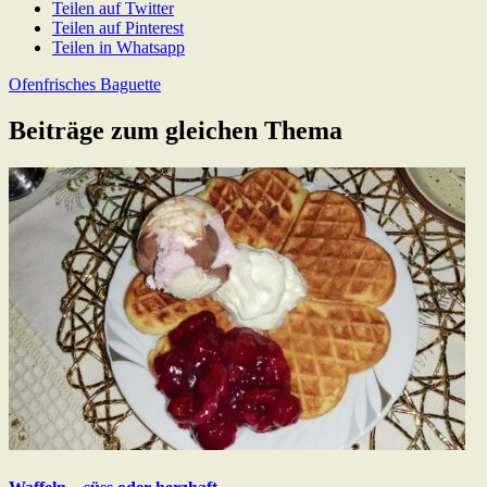
Teilen auf Twitter
Teilen auf Pinterest
Teilen in Whatsapp
Beitragsnavigation
Next
Ofenfrisches Baguette
Post:
Beiträge zum gleichen Thema