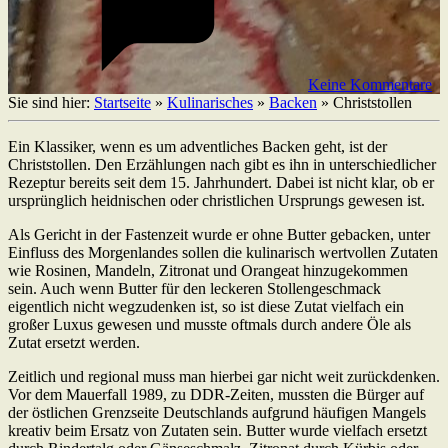
Keine Kommentare
Sie sind hier:
Startseite
»
Kulinarisches
»
Backen
»
Christstollen
Ein Klassiker, wenn es um adventliches Backen geht, ist der
Christstollen. Den Erzählungen nach gibt es ihn in unterschiedlicher
Rezeptur bereits seit dem 15. Jahrhundert. Dabei ist nicht klar, ob er
ursprünglich heidnischen oder christlichen Ursprungs gewesen ist.
Als Gericht in der Fastenzeit wurde er ohne Butter gebacken, unter
Einfluss des Morgenlandes sollen die kulinarisch wertvollen Zutaten
wie Rosinen, Mandeln, Zitronat und Orangeat hinzugekommen
sein. Auch wenn Butter für den leckeren Stollengeschmack
eigentlich nicht wegzudenken ist, so ist diese Zutat vielfach ein
großer Luxus gewesen und musste oftmals durch andere Öle als
Zutat ersetzt werden.
Zeitlich und regional muss man hierbei gar nicht weit zurückdenken.
Vor dem Mauerfall 1989, zu DDR-Zeiten, mussten die Bürger auf
der östlichen Grenzseite Deutschlands aufgrund häufigen Mangels
kreativ beim Ersatz von Zutaten sein. Butter wurde vielfach ersetzt