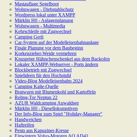
Mastauflage Segelboot
Wohnwagen - Diebstahlschutz
Wordpress lokal unter XAMPP
Märklin H0 - Anlagenplanung
Wohnwagen - Multimedia
Kehrschleife mit Zugwechsel
Camping Gerli
Car-System auf der Modelleisenbahnanlage
Finale Planung vor dem Baubeginn
Korkenzieher-Weide vermehren
Knusprige Hähnchenschenkel aus dem Backofen
Lokaler XAMPP-Webserver - Ports ändern
Blockbetrieb mit Zugwechsel
Spielideen für den Hochstuhl
Video-Blog Modelleisenbahn 2024
Camping Kalte-Quelle
Bratwurst mit Blumenkohl und Kartoffeln
Reling-Tor Neptun 22
AZUR Waldcamping Auwaldsee
Märklin H0 - Diesellokomotiven
Der Info-Blog zum Spiel "Holiday-Manager"
Handweichen
Haftreifen
Pesto aus Kapuziner-Kresse
Einwintern Volvo-Motoren AQ AD41