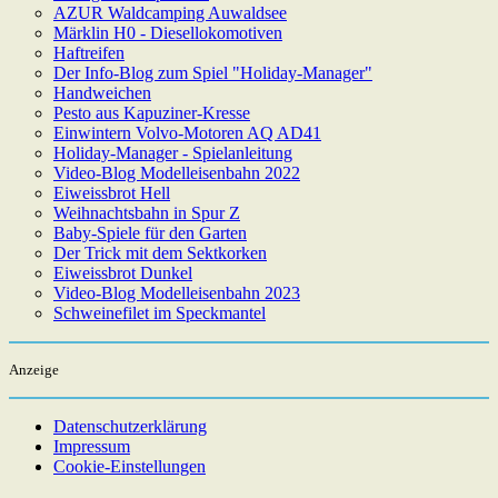
AZUR Waldcamping Auwaldsee
Märklin H0 - Diesellokomotiven
Haftreifen
Der Info-Blog zum Spiel "Holiday-Manager"
Handweichen
Pesto aus Kapuziner-Kresse
Einwintern Volvo-Motoren AQ AD41
Holiday-Manager - Spielanleitung
Video-Blog Modelleisenbahn 2022
Eiweissbrot Hell
Weihnachtsbahn in Spur Z
Baby-Spiele für den Garten
Der Trick mit dem Sektkorken
Eiweissbrot Dunkel
Video-Blog Modelleisenbahn 2023
Schweinefilet im Speckmantel
Anzeige
Datenschutzerklärung
Impressum
Cookie-Einstellungen