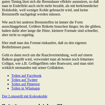
guten Timing lässt sich die Brenndauer effektiv ausnutzen, so daß
man in Endeffekt auch nicht mehr bezahlt, als mit herkömmlicher
Holzkohle, weil weniger Kohle gebraucht wird, und keine
Brennstoffe nachgelegt werden müssen.
Wie auch bei anderen Brennstoffen ist immer die Form
ausschlaggebend. Größere Briketts brauchen länger, bis die glühen,
halten dafür aber lange die Hitze, kleinere Formate sind schneller,
aber nicht so ergiebig.
Hier muß man das Format einkaufen, daß zu den eigenen
Bedürfnissen passt.
Geht es dann noch um die Rauchvermeidung, weil auf einem
Balkon gegrillt wird, verwendet man ab besten noch fettarmes
Grillgut, wie z.B. Geflügelfilets oder Bratwurst, und man stört
wirklich niemanden mit seiner Grillaktion.
Teilen auf Facebook
Teilen auf Twitter
Teilen auf Pinterest
Teilen in Whatsapp
Beitragsnavigation
Next
Der Lotusgrill mit Kokoskohle
Post: