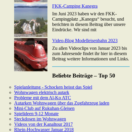
FKK-Camping Kanegra
Im Juni 2023 haben wir den FKK-
Campingplatz „Kanegra“ besucht, und
berichten in diesem Beitrag über unsere
Eindrücke. Wir sind mit
Video-Blog Modelleisenbahn 2023
Zu allen Videoclips von Januar 2023 bis
zum Jahresende findet ihr hier in diesem
Beitrag weitere Informationen und Links.
Beliebte Beiträge – Top 50
Spielanleitung - Schocken heisst das Spiel
Wohnwagen elektrisch autark
Probleme mit dem Al-Ko ATC
Autarken Wohnwagen über das Zugfahrzeug laden
Mini-Club auf Rukuhan-Gleisen
Spielideen 9-12 Monate
Steckdosen im Wohnwagen
Videos von der Kanaltour 2017
Rhein-Hochwasser Januar 2018