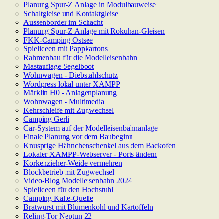
Planung Spur-Z Anlage in Modulbauweise
Schaltgleise und Kontaktgleise
Aussenborder im Schacht
Planung Spur-Z Anlage mit Rokuhan-Gleisen
FKK-Camping Ostsee
Spielideen mit Pappkartons
Rahmenbau für die Modelleisenbahn
Mastauflage Segelboot
Wohnwagen - Diebstahlschutz
Wordpress lokal unter XAMPP
Märklin H0 - Anlagenplanung
Wohnwagen - Multimedia
Kehrschleife mit Zugwechsel
Camping Gerli
Car-System auf der Modelleisenbahnanlage
Finale Planung vor dem Baubeginn
Knusprige Hähnchenschenkel aus dem Backofen
Lokaler XAMPP-Webserver - Ports ändern
Korkenzieher-Weide vermehren
Blockbetrieb mit Zugwechsel
Video-Blog Modelleisenbahn 2024
Spielideen für den Hochstuhl
Camping Kalte-Quelle
Bratwurst mit Blumenkohl und Kartoffeln
Reling-Tor Neptun 22