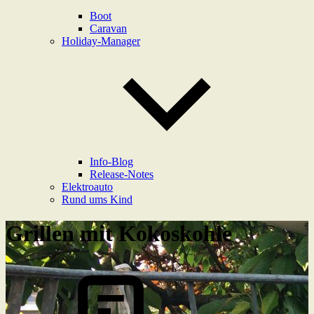
Boot
Caravan
Holiday-Manager
Info-Blog
Release-Notes
Elektroauto
Rund ums Kind
Grillen mit Kokoskohle