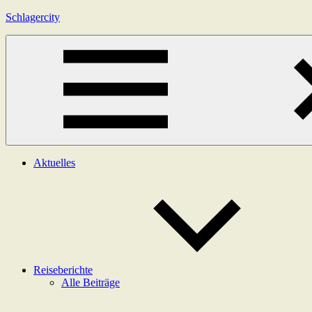
Zum
Schlagercity
Inhalt
springen
Menü
Aktuelles
Reiseberichte
Alle Beiträge