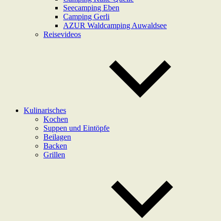
Seecamping Eben
Camping Gerli
AZUR Waldcamping Auwaldsee
Reisevideos
Kulinarisches
Kochen
Suppen und Eintöpfe
Beilagen
Backen
Grillen