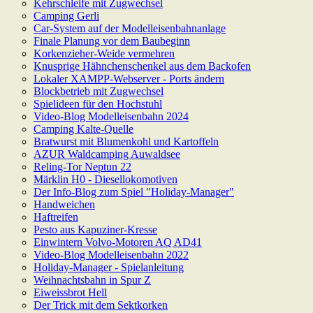
Kehrschleife mit Zugwechsel
Camping Gerli
Car-System auf der Modelleisenbahnanlage
Finale Planung vor dem Baubeginn
Korkenzieher-Weide vermehren
Knusprige Hähnchenschenkel aus dem Backofen
Lokaler XAMPP-Webserver - Ports ändern
Blockbetrieb mit Zugwechsel
Spielideen für den Hochstuhl
Video-Blog Modelleisenbahn 2024
Camping Kalte-Quelle
Bratwurst mit Blumenkohl und Kartoffeln
AZUR Waldcamping Auwaldsee
Reling-Tor Neptun 22
Märklin H0 - Diesellokomotiven
Der Info-Blog zum Spiel "Holiday-Manager"
Handweichen
Haftreifen
Pesto aus Kapuziner-Kresse
Einwintern Volvo-Motoren AQ AD41
Video-Blog Modelleisenbahn 2022
Holiday-Manager - Spielanleitung
Weihnachtsbahn in Spur Z
Eiweissbrot Hell
Der Trick mit dem Sektkorken