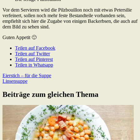
Vor dem Servieren wird die Pilzbouillon noch mit etwas Petersilie
verfeinert, sollen noch mehr feste Bestandteile vorhanden sein,
empfiehlt sich hier die Zugabe von einigen Backerbsen, die auch auf
dem Bild zu sehen sind.
Guten Appetit 🙂
Teilen auf Facebook
Teilen auf Twitter
Teilen auf Pinterest
Teilen in Whatsapp
Beitragsnavigation
Previous
Eierstich – für die Suppe
Post:
Next
Linsensuppe
Post:
Beiträge zum gleichen Thema