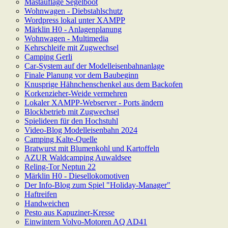
Mastauflage Segelboot
Wohnwagen - Diebstahlschutz
Wordpress lokal unter XAMPP
Märklin H0 - Anlagenplanung
Wohnwagen - Multimedia
Kehrschleife mit Zugwechsel
Camping Gerli
Car-System auf der Modelleisenbahnanlage
Finale Planung vor dem Baubeginn
Knusprige Hähnchenschenkel aus dem Backofen
Korkenzieher-Weide vermehren
Lokaler XAMPP-Webserver - Ports ändern
Blockbetrieb mit Zugwechsel
Spielideen für den Hochstuhl
Video-Blog Modelleisenbahn 2024
Camping Kalte-Quelle
Bratwurst mit Blumenkohl und Kartoffeln
AZUR Waldcamping Auwaldsee
Reling-Tor Neptun 22
Märklin H0 - Diesellokomotiven
Der Info-Blog zum Spiel "Holiday-Manager"
Haftreifen
Handweichen
Pesto aus Kapuziner-Kresse
Einwintern Volvo-Motoren AQ AD41