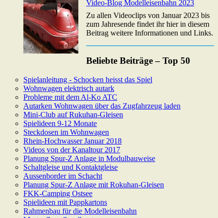
Video-Blog Modelleisenbahn 2023
Zu allen Videoclips von Januar 2023 bis
zum Jahresende findet ihr hier in diesem
Beitrag weitere Informationen und Links.
Beliebte Beiträge – Top 50
Spielanleitung - Schocken heisst das Spiel
Wohnwagen elektrisch autark
Probleme mit dem Al-Ko ATC
Autarken Wohnwagen über das Zugfahrzeug laden
Mini-Club auf Rukuhan-Gleisen
Spielideen 9-12 Monate
Steckdosen im Wohnwagen
Rhein-Hochwasser Januar 2018
Videos von der Kanaltour 2017
Planung Spur-Z Anlage in Modulbauweise
Schaltgleise und Kontaktgleise
Aussenborder im Schacht
Planung Spur-Z Anlage mit Rokuhan-Gleisen
FKK-Camping Ostsee
Spielideen mit Pappkartons
Rahmenbau für die Modelleisenbahn