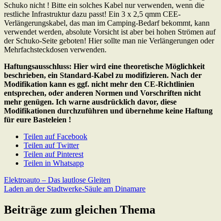
Schuko nicht ! Bitte ein solches Kabel nur verwenden, wenn die
restliche Infrastruktur dazu passt! Ein 3 x 2,5 qmm CEE-
Verlängerungskabel, das man im Camping-Bedarf bekommt, kann
verwendet werden, absolute Vorsicht ist aber bei hohen Strömen auf
der Schuko-Seite geboten! Hier sollte man nie Verlängerungen oder
Mehrfachsteckdosen verwenden.
Haftungsausschluss: Hier wird eine theoretische Möglichkeit
beschrieben, ein Standard-Kabel zu modifizieren. Nach der
Modifikation kann es ggf. nicht mehr den CE-Richtlinien
entsprechen, oder anderen Normen und Vorschriften nicht
mehr genügen. Ich warne ausdrücklich davor, diese
Modifikationen durchzuführen und übernehme keine Haftung
für eure Basteleien !
Teilen auf Facebook
Teilen auf Twitter
Teilen auf Pinterest
Teilen in Whatsapp
Beitragsnavigation
Previous
Elektroauto – Das lautlose Gleiten
Post:
Next
Laden an der Stadtwerke-Säule am Dinamare
Post:
Beiträge zum gleichen Thema